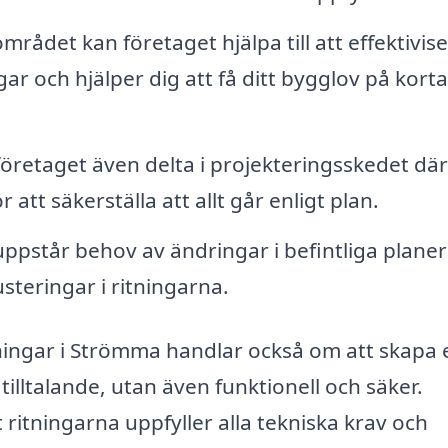
rådet kan företaget hjälpa till att effektivis
ar och hjälper dig att få ditt bygglov på kort
företaget även delta i projekteringsskedet där
tt säkerställa att allt går enligt plan.
ppstår behov av ändringar i befintliga planer
steringar i ritningarna.
tningar i Strömma handlar också om att skapa 
tilltalande, utan även funktionell och säker.
t ritningarna uppfyller alla tekniska krav och