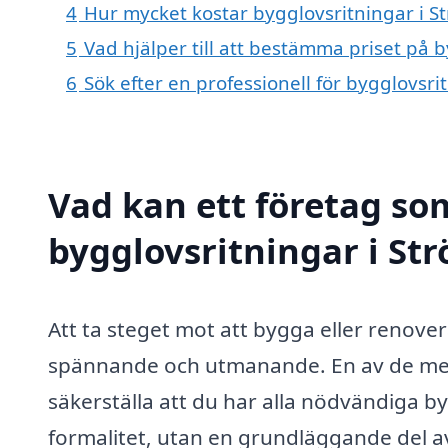
4
Hur mycket kostar bygglovsritningar i 
5
Vad hjälper till att bestämma priset på 
6
Sök efter en professionell för bygglovsr
Vad kan ett företag som
bygglovsritningar i St
Att ta steget mot att bygga eller renove
spännande och utmanande. En av de mes
säkerställa att du har alla nödvändiga by
formalitet, utan en grundläggande del av p