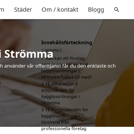
m
Städer
Om / kontakt
Blogg
Innehållsförteckning
 i Strömma
gömma
1
Vad kan ett företag
som är specialiserat på
h använder vår offerttjänst får du den enklaste och
bygglovsritningar i
.
Strömma hjälpa till med?
2
Få alltid minst 3
erbjudanden för
bygglovsritningar i
Strömma
3
Få 3 erbjudanden för
bygglovsritningar i
Strömma från
professionella företag