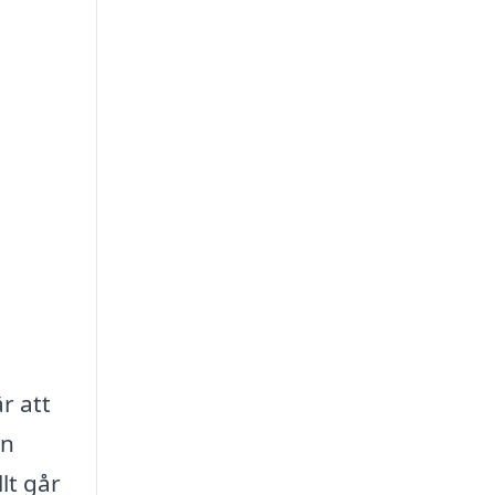
r att
en
lt går