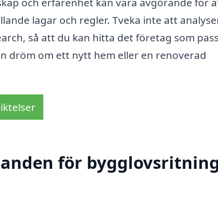
kap och erfarenhet kan vara avgörande för at
llande lagar och regler. Tveka inte att analyse
earch, så att du kan hitta det företag som pas
din dröm om ett nytt hem eller en renoverad
iktelser
udanden för bygglovsritnin