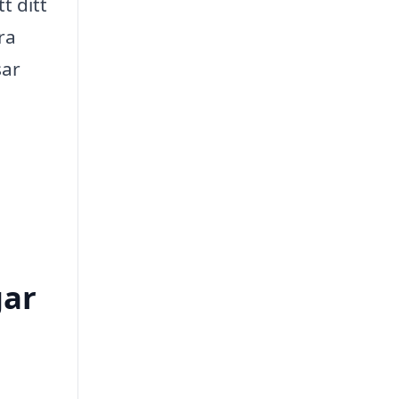
t ditt
ra
sar
gar