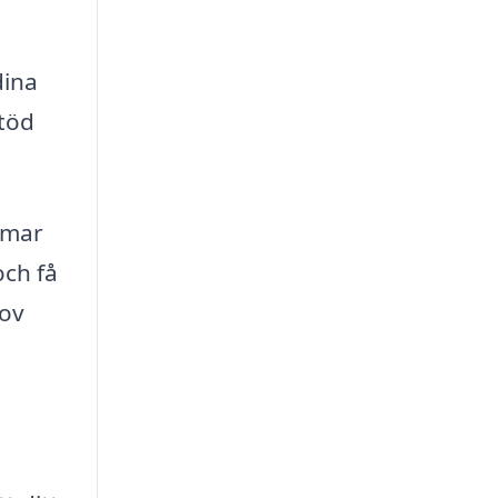
dina
stöd
ormar
och få
hov