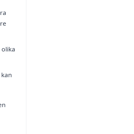
era
are
 olika
 kan
en