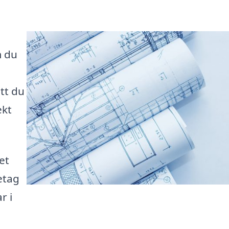
m du
tt du
ekt
et
retag
r i