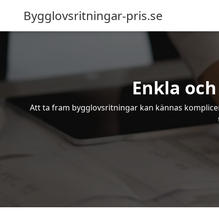
Bygglovsritningar-pris.se
Enkla och
Att ta fram bygglovsritningar kan kännas komplicer