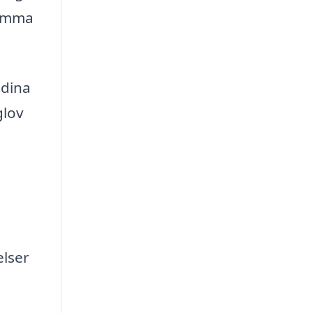
römma
 dina
glov
lser