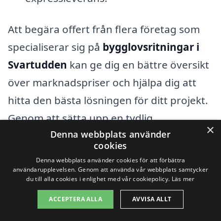
Att begära offert från flera företag som
specialiserar sig på
bygglovsritningar i
Svartudden
kan ge dig en bättre översikt
över marknadspriser och hjälpa dig att
hitta den bästa lösningen för ditt projekt.
Genom att sätta upp en tydlig
×
Denna webbplats använder
kravspecifikation kan du säkerställa att du
cookies
får rätt offert, vilket kan spara både tid
Denna webbplats använder cookies för att förbättra
och pengar.
användarupplevelsen. Genom att använda vår webbplats samtycker
du till alla cookies i enlighet med vår cookiepolicy.
Läs mer
ACCEPTERA ALLA
AVVISA ALLT
Kom ihåg att priset på bygglovsritningar
inte alltid bör vara den enda faktorn att