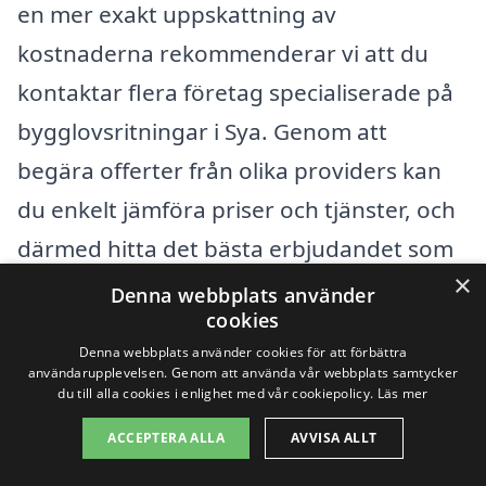
en mer exakt uppskattning av
kostnaderna rekommenderar vi att du
kontaktar flera företag specialiserade på
bygglovsritningar i Sya. Genom att
begära offerter från olika providers kan
du enkelt jämföra priser och tjänster, och
därmed hitta det bästa erbjudandet som
×
passar din budget.
Denna webbplats använder
cookies
Att ta steget mot ditt byggprojekt kan
Denna webbplats använder cookies för att förbättra
användarupplevelsen. Genom att använda vår webbplats samtycker
kännas överväldigande, men med rätt
du till alla cookies i enlighet med vår cookiepolicy.
Läs mer
information och stöd kan processen bli
ACCEPTERA ALLA
AVVISA ALLT
enklare. Genom att använda