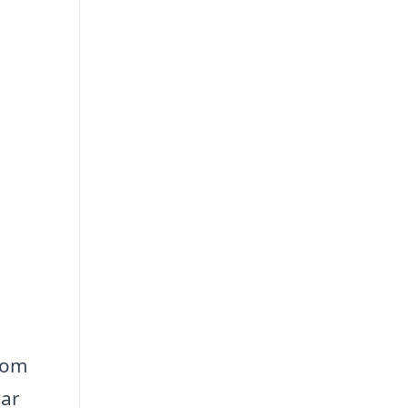
t om
rar