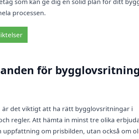
öretag som kan ge dig en solid plan för ditt byg
hela processen.
iktelser
udanden för bygglovsritnin
r det viktigt att ha rätt bygglovsritningar i
och regler. Att hämta in minst tre olika erbju
n uppfattning om prisbilden, utan också om ol