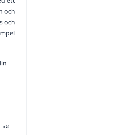
ed ett
h och
ds och
xempel
din
å se