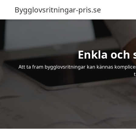
Bygglovsritningar-pris.se
Enkla och 
Att ta fram bygglovsritningar kan kännas komplicer