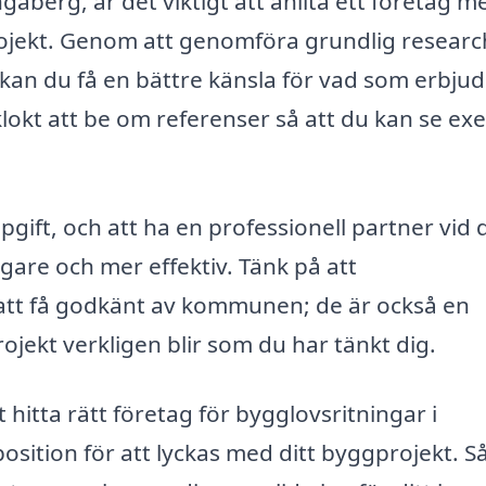
gaberg, är det viktigt att anlita ett företag m
rojekt. Genom att genomföra grundlig researc
, kan du få en bättre känsla för vad som erbju
 klokt att be om referenser så att du kan se e
pgift, och att ha en professionell partner vid 
are och mer effektiv. Tänk på att
 att få godkänt av kommunen; de är också en
projekt verkligen blir som du har tänkt dig.
 hitta rätt företag för bygglovsritningar i
position för att lyckas med ditt byggprojekt. S