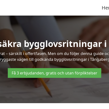
He
säkra bygglovsritningar 
at – särskilt i offertfasen. Men om du följer denna guide oc
tryggaste vägen till godkända bygglovsritningar i Tångaberg
Få 3 erbjudanden, gratis och utan förpliktelser