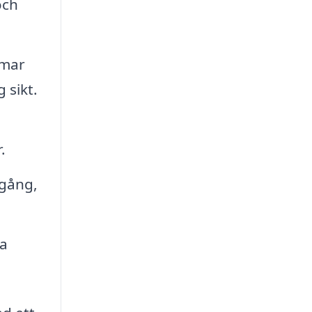
och
rmar
 sikt.
.
 gång,
la