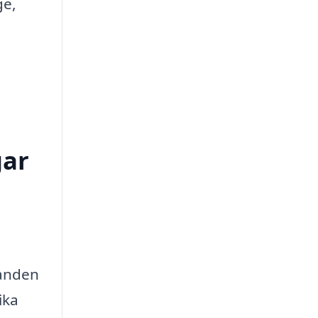
ge,
gar
danden
ika