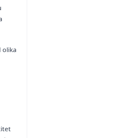
u
a
 olika
itet