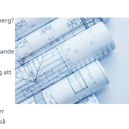
berg?
llande
g att
er
på