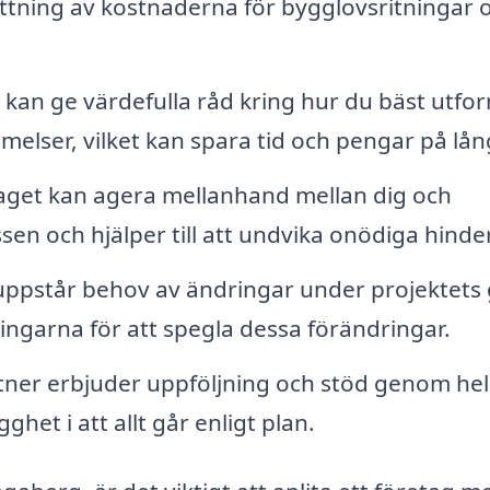
attning av kostnaderna för bygglovsritningar 
 kan ge värdefulla råd kring hur du bäst utfo
mmelser, vilket kan spara tid och pengar på lång
get kan agera mellanhand mellan dig och
en och hjälper till att undvika onödiga hinder
ppstår behov av ändringar under projektets
ningarna för att spegla dessa förändringar.
rtner erbjuder uppföljning och stöd genom he
het i att allt går enligt plan.