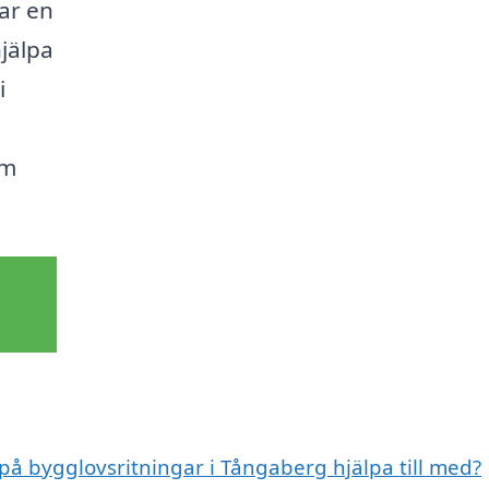
ar en
hjälpa
i
om
 på bygglovsritningar i Tångaberg hjälpa till med?