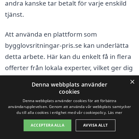
andra kanske tar betalt för varje enskild
tjänst.
Att använda en plattform som
bygglovsritningar-pris.se kan underlätta
detta arbete. Här kan du enkelt få in flera
offerter från lokala experter, vilket ger dig
möjlighet att jämföra priser och tjänster
×
Denna webbplats använder
på ett smidigt sätt. Tveka inte att anlita
cookies
professionella aktörer som kan hjälpa dig
Denna webbplats använder cookies för att förbättra
användarupplevelsen. Genom att använda vår webbplats samtycker
att få fram de ritningar som behövs för
du till alla cookies i enlighet med vår cookiepolicy.
Läs mer
ditt bygglov, samtidigt som du
ACCEPTERA ALLA
AVVISA ALLT
säkerställer att du får ett rimligt pris.