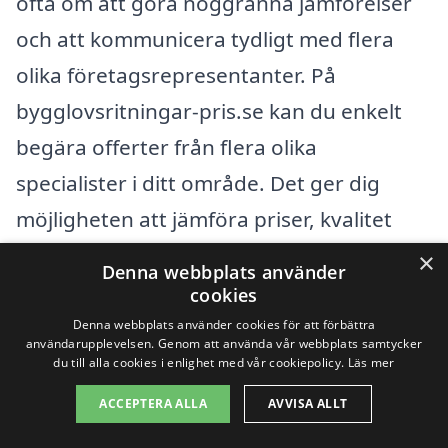
ofta om att göra noggranna jämförelser
och att kommunicera tydligt med flera
olika företagsrepresentanter. På
bygglovsritningar-pris.se kan du enkelt
begära offerter från flera olika
specialister i ditt område. Det ger dig
möjligheten att jämföra priser, kvalitet
och tjänster utan att behöva göra alltför
×
Denna webbplats använder
mycket arbete själv. Genom att fylla i dina
cookies
uppgifter kommer du att få förslag som
Denna webbplats använder cookies för att förbättra
användarupplevelsen. Genom att använda vår webbplats samtycker
bäst passar dina behov och budget.
du till alla cookies i enlighet med vår cookiepolicy.
Läs mer
ACCEPTERA ALLA
AVVISA ALLT
Sammanfattningsvis är det flera faktorer