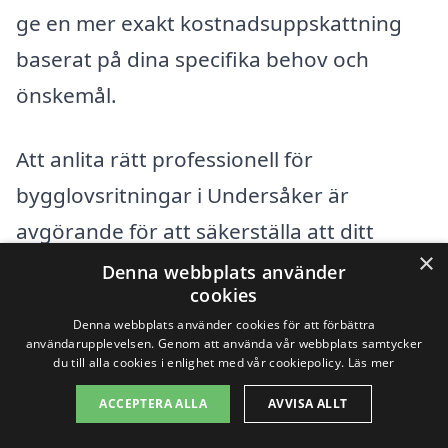
ge en mer exakt kostnadsuppskattning
baserat på dina specifika behov och
önskemål.
Att anlita rätt professionell för
bygglovsritningar i Undersåker är
avgörande för att säkerställa att ditt
×
projekt börjar på rätt sätt och följer alla
Denna webbplats använder
cookies
lokala regler och bestämmelser. Oavsett
Denna webbplats använder cookies för att förbättra
om du planerar att bygga ett nytt hus
användarupplevelsen. Genom att använda vår webbplats samtycker
du till alla cookies i enlighet med vår cookiepolicy.
Läs mer
eller renovera ett befintligt, kan vi hjälpa
ACCEPTERA ALLA
AVVISA ALLT
dig att hitta rätt företag för dina
bygglovsritningar. Fyll i formuläret på vår