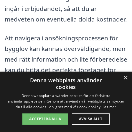
ingår i erbjudandet, så att du är
medveten om eventuella dolda kostnader.
Att navigera i ansökningsprocessen för
bygglov kan kännas överväldigande, men
med rätt information och lite förberedelse
kan du hitta det perfekta företaget för
×
bygglovsritningar i Valdemarsvik. På vår
Denna webbplats använder
cookies
plattform kan du enkelt hitta lokala
Denna webbplats använder cookies för att förbättra
företag och begära offerter, vilket gör din
användarupplevelsen. Genom att använda vår webbplats samtycker
du till alla cookies i enlighet med vår cookiepolicy.
Läs mer
sökning både enkel och effektiv.
ACCEPTERA ALLA
AVVISA ALLT