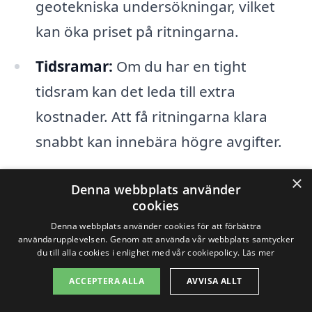
geotekniska undersökningar, vilket
kan öka priset på ritningarna.
Tidsramar:
Om du har en tight
tidsram kan det leda till extra
kostnader. Att få ritningarna klara
snabbt kan innebära högre avgifter.
×
För att få en rättvisande uppfattning om
Denna webbplats använder
cookies
kostnaden för bygglovsritningar i Vännäs
Denna webbplats använder cookies för att förbättra
är det en bra idé att hämta in flera
användarupplevelsen. Genom att använda vår webbplats samtycker
du till alla cookies i enlighet med vår cookiepolicy.
Läs mer
offerter från olika företag. Detta erbjuder
ACCEPTERA ALLA
AVVISA ALLT
dig möjlighet att jämföra priser och
tjänster och hitta den bästa lösningen för