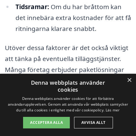
Tidsramar:
Om du har bråttom kan
det innebära extra kostnader för att få
ritningarna klarare snabbt.
Utöver dessa faktorer är det också viktigt
att tänka på eventuella tilläggstjänster.
Många företag erbjuder paketlösningar
×
där du kan få hjälpen med inte bara
Denna webbplats använder
cookies
bygglovsritningar utan även andra
Denna webbplats använder cookies för att förbättra
aspekter av byggprocessen, som
användarupplevelsen. Genom att använda vår webbplats samtycker
du till alla cookies i enlighet med vår cookiepolicy.
Läs mer
konstruktion och projektledning. Detta
ACCEPTERA ALLA
AVVISA ALLT
kan ge en mer heltäckande service men
kan också påverka det totala priset.