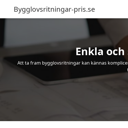
Bygglovsritningar-pris.se
Enkla och 
Att ta fram bygglovsritningar kan kännas komplicer