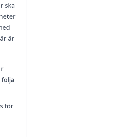
r ska
gheter
 med
är är
ar
följa
s för