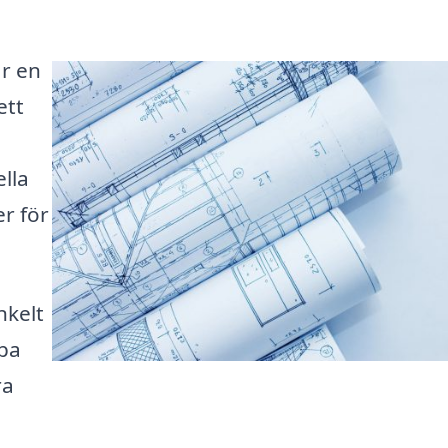
är en
ett
lla
er för
nkelt
apa
ra