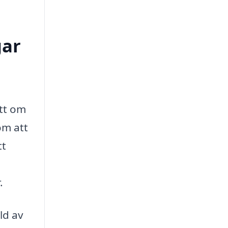
gar
ett om
om att
tt
.
ld av