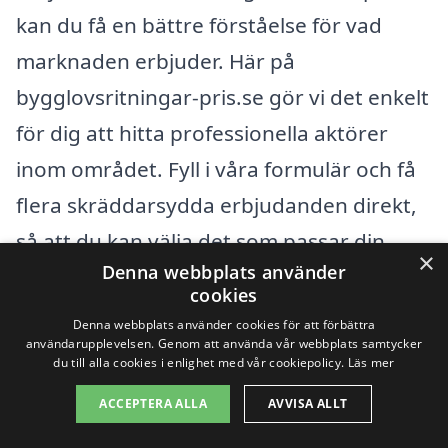
kan du få en bättre förståelse för vad
marknaden erbjuder. Här på
bygglovsritningar-pris.se gör vi det enkelt
för dig att hitta professionella aktörer
inom området. Fyll i våra formulär och få
flera skräddarsydda erbjudanden direkt,
så att du kan välja det som passar din
×
Denna webbplats använder
budget och dina behov bäst.
cookies
Denna webbplats använder cookies för att förbättra
Sammanfattningsvis finns det många
användarupplevelsen. Genom att använda vår webbplats samtycker
du till alla cookies i enlighet med vår cookiepolicy.
Läs mer
faktorer som påverkar priset på
ACCEPTERA ALLA
AVVISA ALLT
bygglovsritningar i Veddige. Genom att