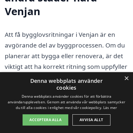
Venjan
Att få bygglovsritningar i Venjan är en
avgörande del av byggprocessen. Om du
planerar att bygga eller renovera, är det
viktigt att ha korrekt ritning som uppfyller
lokala krav. Om du inte kan hitta hjälp i
×
Denna webbplats använder
Venjan, finns det flera närliggande städer
cookies
Denna webbplats använder cookies för att förbättra
där du kan söka professionell hjälp för
användarupplevelsen. Genom att använda vår webbplats samtycker
bygglovsritningar. Det är enkelt att få
du till alla cookies i enlighet med vår cookiepolicy.
Läs mer
flera offerter från olika företag, vilket kan
ACCEPTERA ALLA
AVVISA ALLT
spara både tid och pengar.