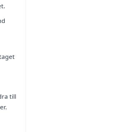
t.
nd
taget
a till
er.