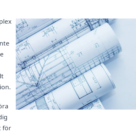
plex
inte
se
lt
ion.
öra
dig
 för