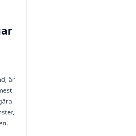
gar
d, är
mest
egära
ster,
en.