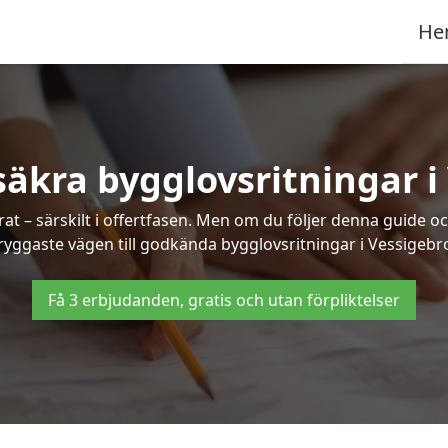
He
säkra bygglovsritningar i
at – särskilt i offertfasen. Men om du följer denna guide oc
ryggaste vägen till godkända bygglovsritningar i Vessigebr
Få 3 erbjudanden, gratis och utan förpliktelser