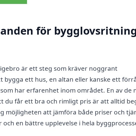
udanden för bygglovsritnin
sigebro är ett steg som kräver noggrant
bygga ett hus, en altan eller kanske ett förrå
la som har erfarenhet inom området. En av de 
 du får ett bra och rimligt pris är att alltid b
g möjligheten att jämföra både priser och tjän
ar och en bättre upplevelse i hela byggprocess