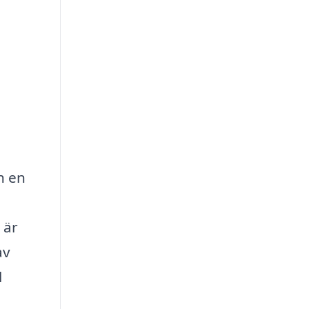
h en
 är
av
l