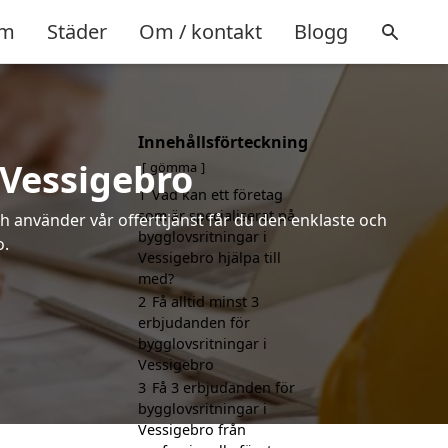
m
Städer
Om / kontakt
Blogg
Innehållsförteckning
 Vessigebro
gömma
1
Vad kan ett företag
som är specialiserat på
h använder vår offerttjänst får du den enklaste och
bygglovsritningar i
o.
Vessigebro hjälpa till
med?
2
Få alltid minst 3
erbjudanden för
bygglovsritningar i
Vessigebro
3
Få 3 erbjudanden för
bygglovsritningar i
Vessigebro från