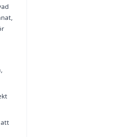
vad
nnat,
ör
,
ekt
att