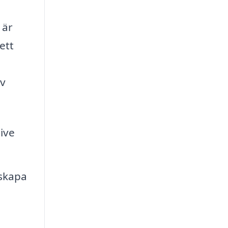
 är
ett
av
sive
 skapa