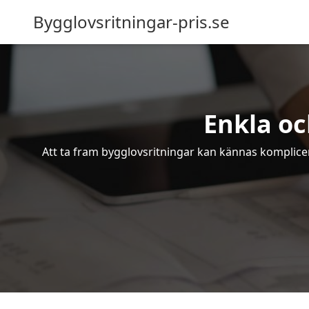
Bygglovsritningar-pris.se
Enkla oc
Att ta fram bygglovsritningar kan kännas komplicer