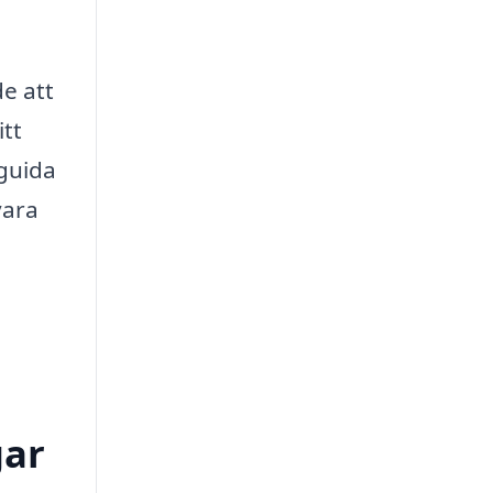
e att
itt
 guida
vara
gar