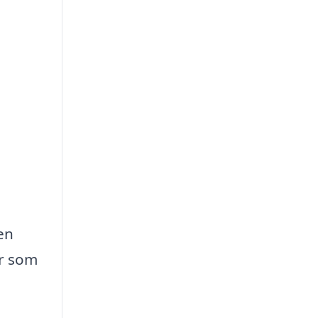
en
er som