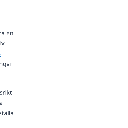
ra en
iv
-
ingar
srikt
la
ställa