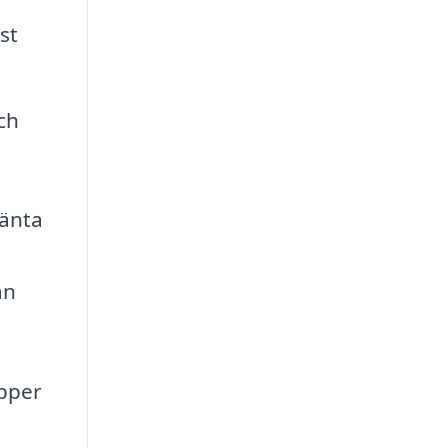
st
och
änta
an
ipper