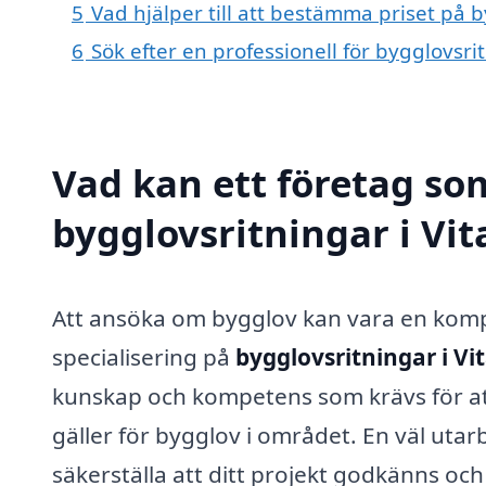
5
Vad hjälper till att bestämma priset på b
6
Sök efter en professionell för bygglovsri
Vad kan ett företag som
bygglovsritningar i Vit
Att ansöka om bygglov kan vara en kompl
specialisering på
bygglovsritningar i Vi
kunskap och kompetens som krävs för at
gäller för bygglov i området. En väl uta
säkerställa att ditt projekt godkänns oc