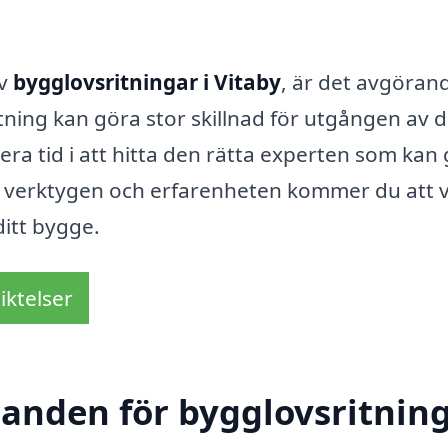
av
bygglovsritningar i Vitaby
, är det avgörand
itning kan göra stor skillnad för utgången av d
tera tid i att hitta den rätta experten som kan
 verktygen och erfarenheten kommer du att 
ditt bygge.
iktelser
udanden för bygglovsritnin