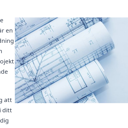
de
är en
edning
h
rojekt
nde
g att
 ditt
 dig