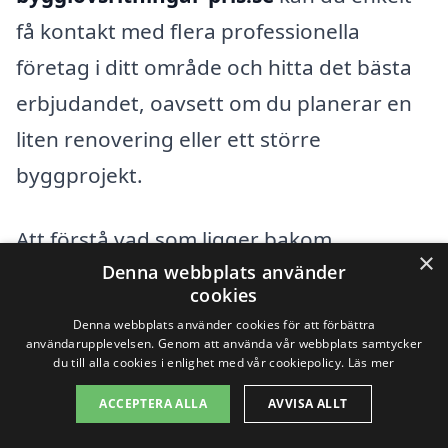
få kontakt med flera professionella
företag i ditt område och hitta det bästa
erbjudandet, oavsett om du planerar en
liten renovering eller ett större
byggprojekt.
Att förstå vad som ligger bakom
×
Denna webbplats använder
prissättningen på bygglovsritningar kan
cookies
hjälpa dig att budgetera effektivt och välja
Denna webbplats använder cookies för att förbättra
den rätta partnern för ditt byggprojekt.
användarupplevelsen. Genom att använda vår webbplats samtycker
du till alla cookies i enlighet med vår cookiepolicy.
Läs mer
Oavsett dina specifika behov är det viktigt
ACCEPTERA ALLA
AVVISA ALLT
att investera tid och ansträngning i att