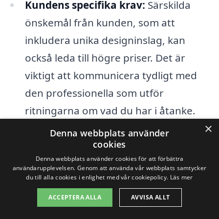
Kundens specifika krav:
Särskilda
önskemål från kunden, som att
inkludera unika designinslag, kan
också leda till högre priser. Det är
viktigt att kommunicera tydligt med
den professionella som utför
ritningarna om vad du har i åtanke.
×
Denna webbplats använder
Erfarenhet hos professionella:
cookies
Priserna kan också påverkas av hur
Denna webbplats använder cookies för att förbättra
mycket erfarenhet och kompetens
användarupplevelsen. Genom att använda vår webbplats samtycker
du till alla cookies i enlighet med vår cookiepolicy.
Läs mer
den firma som anlitats har. Mer
ACCEPTERA ALLA
AVVISA ALLT
erfarna firmaer kan ta ut högre priser,