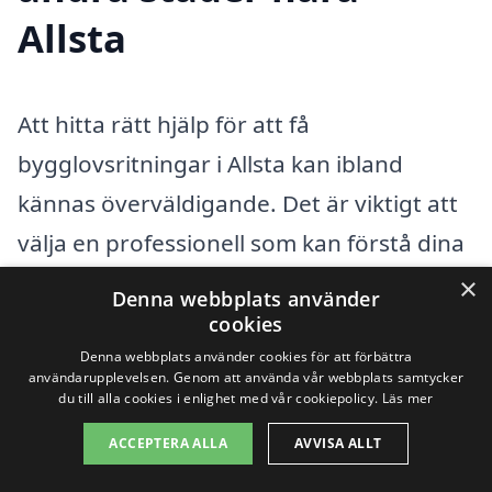
Allsta
Att hitta rätt hjälp för att få
bygglovsritningar i Allsta kan ibland
kännas överväldigande. Det är viktigt att
välja en professionell som kan förstå dina
behov och erbjuda lösningar som är
×
Denna webbplats använder
anpassade till ditt projekt. En effektiv
cookies
metod för att få hjälp är att också se till
Denna webbplats använder cookies för att förbättra
användarupplevelsen. Genom att använda vår webbplats samtycker
angränsande städer där det finns
du till alla cookies i enlighet med vår cookiepolicy.
Läs mer
specialiserade företag. Några av de
ACCEPTERA ALLA
AVVISA ALLT
städer nära Allsta som du kan överväga