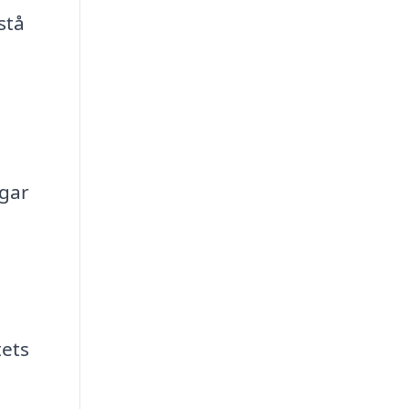
stå
agar
ets