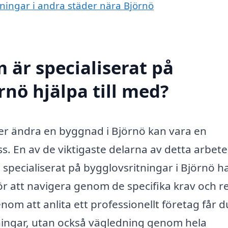
itningar i andra städer nära Björnö
 är specialiserat på
rnö hjälpa till med?
ler ändra en byggnad i Björnö kan vara en
En av de viktigaste delarna av detta arbete
g specialiserat på bygglovsritningar i Björnö h
r att navigera genom de specifika krav och r
om att anlita ett professionellt företag får d
tningar, utan också vägledning genom hela