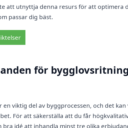
e att utnyttja denna resurs för att optimera 
om passar dig bäst.
iktelser
udanden för bygglovsritnin
är en viktig del av byggprocessen, och det kan
bet. För att säkerställa att du får högkvalitati
d en bra idé att inhandla minst tre olika erbjuda