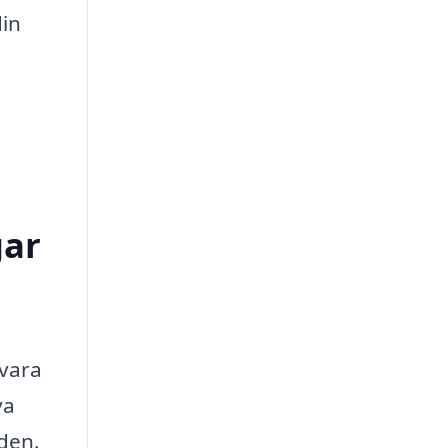
din
gar
 vara
va
nden.