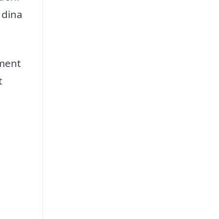
 dina
ument
t