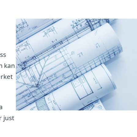
ss
om kan
erket
a
 just