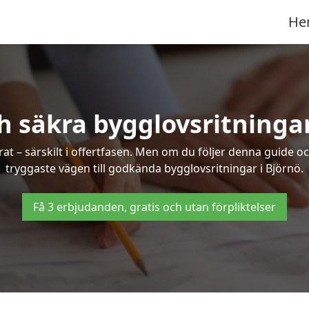
He
h säkra bygglovsritningar
at – särskilt i offertfasen. Men om du följer denna guide oc
tryggaste vägen till godkända bygglovsritningar i Björnö.
Få 3 erbjudanden, gratis och utan förpliktelser