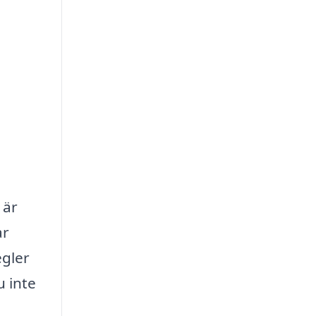
 är
ar
egler
u inte