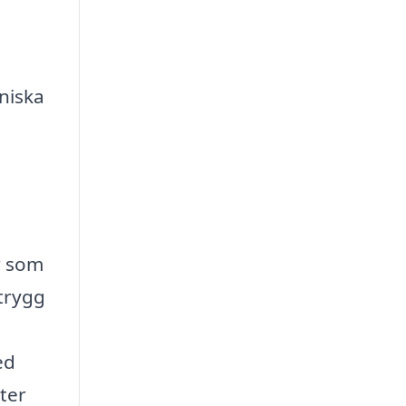
niska
er som
 trygg
ed
ter