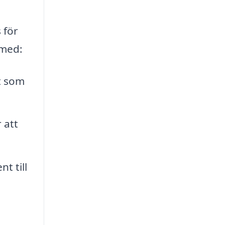
 för
 med:
t som
 att
t till