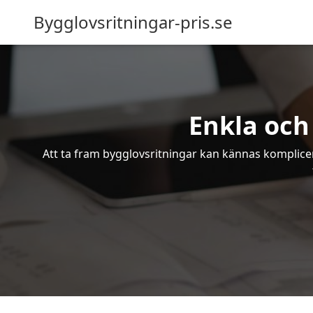
Bygglovsritningar-pris.se
Enkla och
Att ta fram bygglovsritningar kan kännas komplicer