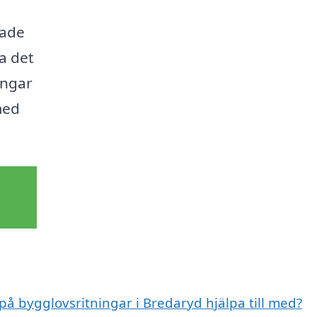
tade
ta det
ingar
med
 på bygglovsritningar i Bredaryd hjälpa till med?