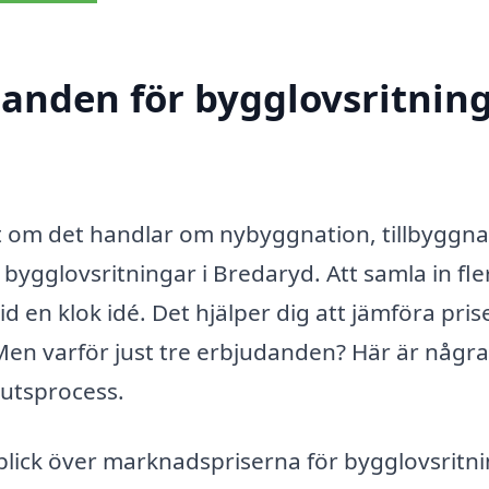
udanden för bygglovsritnin
t om det handlar om nybyggnation, tillbyggn
t bygglovsritningar i Bredaryd. Att samla in fle
 en klok idé. Det hjälper dig att jämföra prise
 Men varför just tre erbjudanden? Här är några
lutsprocess.
rblick över marknadspriserna för bygglovsritni