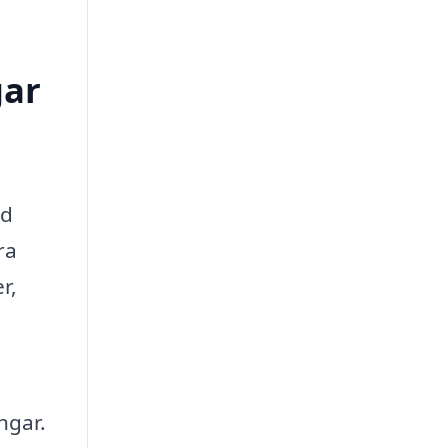
gar
ad
ra
r,
ngar.