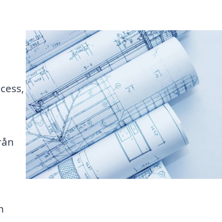
cess,
rån
n