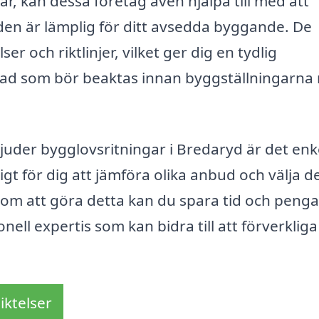
ar, kan dessa företag även hjälpa till med att
 den är lämplig för ditt avsedda byggande. De
 och riktlinjer, vilket ger dig en tydlig
vad som bör beaktas innan byggställningarna 
bjuder bygglovsritningar i Bredaryd är det enk
igt för dig att jämföra olika anbud och välja d
om att göra detta kan du spara tid och penga
onell expertis som kan bidra till att förverkliga
iktelser