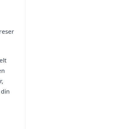
reser
elt
en
r,
 din