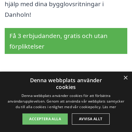
hjälp med dina bygglovsritningar i
Danholn!
Få 3 erbjudanden, gratis och utan
förpliktelser
Sök efter en
×
Denna webbplats använder
cookies
professionell för
Denna webbplats använder cookies för att förbättra
användarupplevelsen. Genom att använda vår webbplats samtycker
bygglovsritningar i
du till alla cookies i enlighet med vår cookiepolicy.
Läs mer
andra städer nära
ACCEPTERA ALLA
AVVISA ALLT