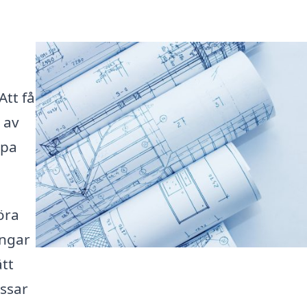
tt få
 av
lpa
öra
ingar
ätt
ssar