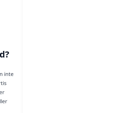
ed?
n inte
tis
er
ller