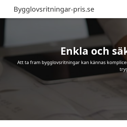
Bygglovsritningar-pris.se
Enkla och sä
Att ta fram bygglovsritningar kan kännas komplicer
try