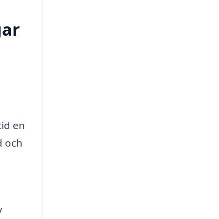
gar
tid en
d och
v