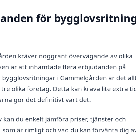
udanden för bygglovsritnin
gården kräver noggrant övervägande av olika
essen är att inhämtade flera erbjudanden på
er bygglovsritningar i Gammelgården är det all
re olika företag. Detta kan kräva lite extra ti
na gör det definitivt värt det.
iv kan du enkelt jämföra priser, tjänster och
ad som är rimligt och vad du kan förvänta dig a