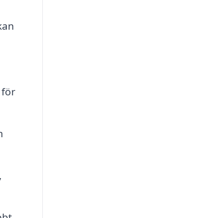
 kan
 för
m
,
bbt