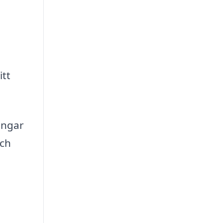
itt
ingar
och