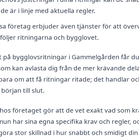
de är i linje med aktuella regler.
sa företag erbjuder även tjänster för att öve
 följer ritningarna och bygglovet.
at på bygglovsritningar i Gammelgården får d
l som kan avlasta dig från de mer krävande del
ara om att få ritningar ritade; det handlar o
början till slut.
os företaget gör att de vet exakt vad som kr
n har sina egna specifika krav och regler, oc
göra stor skillnad i hur snabbt och smidigt din