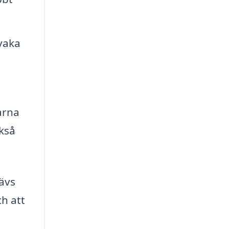
rvaka
u
arna
ckså
ävs
h att