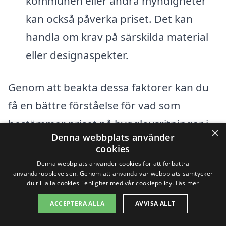
kommunen eller andra myndigheter
kan också påverka priset. Det kan
handla om krav på särskilda material
eller designaspekter.
Genom att beakta dessa faktorer kan du
få en bättre förståelse för vad som
bestämmer priset på bygglovsritningar i
×
Denna webbplats använder
Gårdstånga. För att få en exakt offert är
cookies
det alltid bra att jämföra flera olika
Denna webbplats använder cookies för att förbättra
användarupplevelsen. Genom att använda vår webbplats samtycker
tjänsteleverantörer. Besök vår plattform
du till alla cookies i enlighet med vår cookiepolicy.
Läs mer
för att enkelt få kontakt med lokala
ACCEPTERA ALLA
AVVISA ALLT
experter som kan hjälpa dig med dina