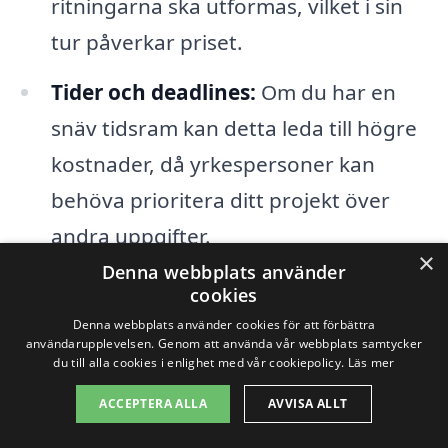
ritningarna ska utformas, vilket i sin
tur påverkar priset.
Tider och deadlines:
Om du har en
snäv tidsram kan detta leda till högre
kostnader, då yrkespersoner kan
behöva prioritera ditt projekt över
andra uppgifter.
×
Denna webbplats använder
cookies
Det är alltid en god idé att begära flera
Denna webbplats använder cookies för att förbättra
offerter för att få en rättvis bild av vad
användarupplevelsen. Genom att använda vår webbplats samtycker
du till alla cookies i enlighet med vår cookiepolicy.
Läs mer
bygglovsritningar i Harbo kan kosta.
Detta ger dig möjlighet att jämföra priser
ACCEPTERA ALLA
AVVISA ALLT
och tjänster. Genom att använda