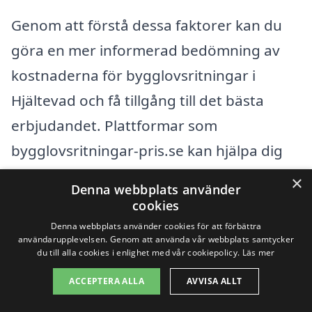
Genom att förstå dessa faktorer kan du
göra en mer informerad bedömning av
kostnaderna för bygglovsritningar i
Hjältevad och få tillgång till det bästa
erbjudandet. Plattformar som
bygglovsritningar-pris.se kan hjälpa dig
att få flera offerter från olika företag i ditt
×
Denna webbplats använder
område, vilket gör det enklare att jämföra
cookies
priser och tjänster. Var noga med att ta
Denna webbplats använder cookies för att förbättra
användarupplevelsen. Genom att använda vår webbplats samtycker
dig tid att samla in information och fråga
du till alla cookies i enlighet med vår cookiepolicy.
Läs mer
potentiella leverantörer om deras tidigare
ACCEPTERA ALLA
AVVISA ALLT
arbeten för att säkerställa att du väljer