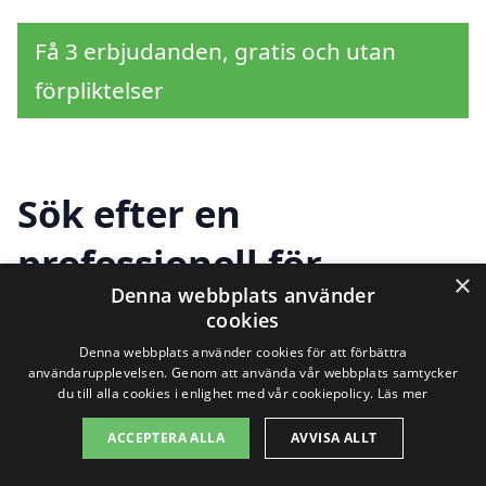
Få 3 erbjudanden, gratis och utan
förpliktelser
Sök efter en
professionell för
×
Denna webbplats använder
bygglovsritningar i
cookies
andra städer nära
Denna webbplats använder cookies för att förbättra
användarupplevelsen. Genom att använda vår webbplats samtycker
du till alla cookies i enlighet med vår cookiepolicy.
Läs mer
Hjorted
ACCEPTERA ALLA
AVVISA ALLT