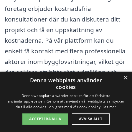
företag erbjuder kostnadsfria
konsultationer där du kan diskutera ditt
projekt och få en uppskattning av
kostnaderna. På vår plattform kan du
enkelt få kontakt med flera professionella
aktörer inom bygglovsritningar, vilket gör
det enklare att hitta rätt pristillägg och
×
Denna webbplats använder
avtal för just ditt behov. Genom att göra
cookies
en grundlig undersökning och jämförelse
Denna webbplats använder cookies för att förbättra
användarupplevelsen. Genom att använda vår webbplats samtycker
kan du säkerställa att du får det bästa
du till alla cookies i enlighet med vår cookiepolicy.
Läs mer
möjliga erbjudandet för dina
ACCEPTERA ALLA
AVVISA ALLT
bygglovsritningar.