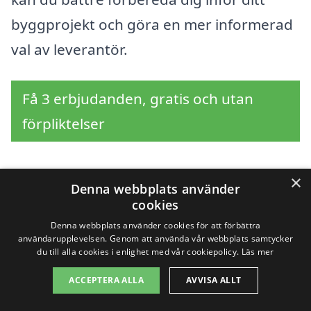
byggprojekt och göra en mer informerad
val av leverantör.
Få 3 erbjudanden, gratis och utan
förpliktelser
×
Denna webbplats använder
Sök efter en
cookies
professionell för
Denna webbplats använder cookies för att förbättra
användarupplevelsen. Genom att använda vår webbplats samtycker
du till alla cookies i enlighet med vår cookiepolicy.
Läs mer
bygglovsritningar i
ACCEPTERA ALLA
AVVISA ALLT
andra städer nära