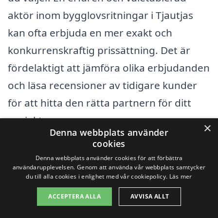
aktör inom bygglovsritningar i Tjautjas
kan ofta erbjuda en mer exakt och
konkurrenskraftig prissättning. Det är
fördelaktigt att jämföra olika erbjudanden
och läsa recensioner av tidigare kunder
för att hitta den rätta partnern för ditt
projekt.
×
Denna webbplats använder
cookies
Genom att använda vår plattform kan du
Denna webbplats använder cookies för att förbättra
enkelt få flera erbjudanden på
användarupplevelsen. Genom att använda vår webbplats samtycker
du till alla cookies i enlighet med vår cookiepolicy.
Läs mer
bygglovsritningar i Tjautjas, vilket sparar
ACCEPTERA ALLA
AVVISA ALLT
tid och ger dig möjlighet att hitta den