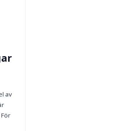
gar
el av
är
 För