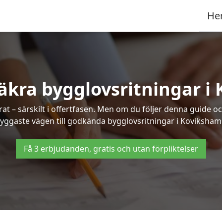
He
äkra bygglovsritningar 
at – särskilt i offertfasen. Men om du följer denna guide oc
ryggaste vägen till godkända bygglovsritningar i Koviksham
Få 3 erbjudanden, gratis och utan förpliktelser