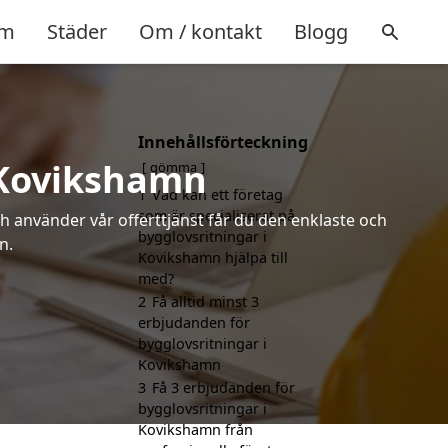
m
Städer
Om / kontakt
Blogg
Innehållsförteckning
i Kovikshamn
gömma
1
Vad kan ett företag
som är specialiserat på
h använder vår offerttjänst får du den enklaste och
bygglovsritningar i
n.
Kovikshamn hjälpa till
med?
2
Få alltid minst 3
erbjudanden för
bygglovsritningar i
Kovikshamn
3
Få 3 erbjudanden för
bygglovsritningar i
Kovikshamn från