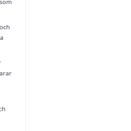
 som
 och
na
r
parar
ch