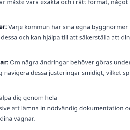
gar måste vara exakta och i rätt format, något
er:
Varje kommun har sina egna byggnormer
 dessa och kan hjälpa till att säkerställa att di
ar:
Om några ändringar behöver göras unde
g navigera dessa justeringar smidigt, vilket s
älpa dig genom hela
sive att lämna in nödvändig dokumentation o
ina vägnar.