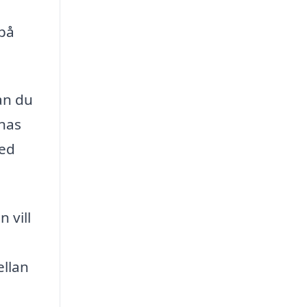
 på
an du
nnas
med
 vill
ellan