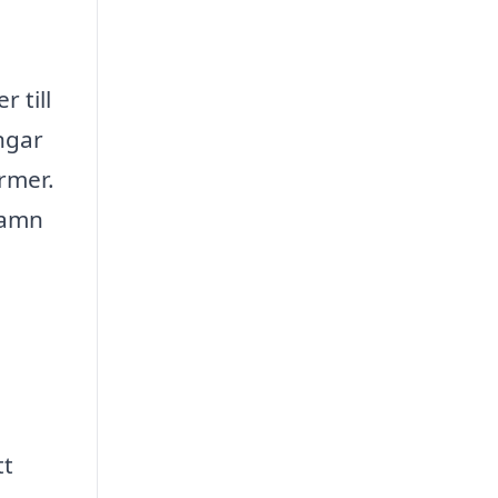
 till
ingar
rmer.
hamn
tt