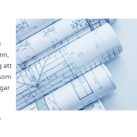
u
mn,
g att
 som
ngar
a