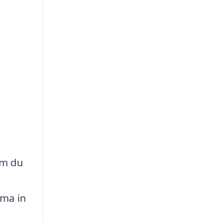
om du
n
mma in