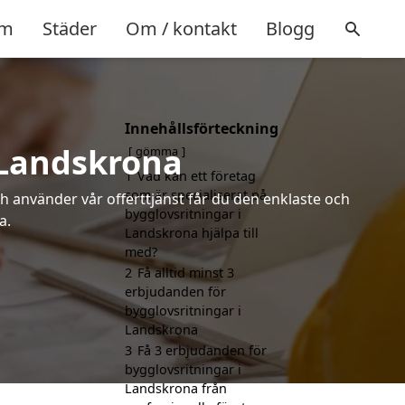
m
Städer
Om / kontakt
Blogg
Innehållsförteckning
 Landskrona
gömma
1
Vad kan ett företag
som är specialiserat på
h använder vår offerttjänst får du den enklaste och
bygglovsritningar i
a.
Landskrona hjälpa till
med?
2
Få alltid minst 3
erbjudanden för
bygglovsritningar i
Landskrona
3
Få 3 erbjudanden för
bygglovsritningar i
Landskrona från