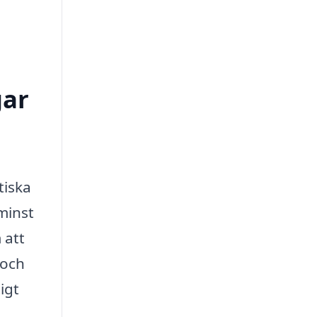
gar
tiska
minst
 att
 och
igt