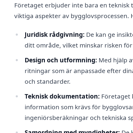
Företaget erbjuder inte bara en teknisk 
viktiga aspekter av bygglovsprocessen. H
Juridisk rådgivning:
De kan ge insikte
ditt område, vilket minskar risken fö
Design och utformning:
Med hjälp a
ritningar som är anpassade efter din
och standarder.
Teknisk dokumentation:
Företaget k
information som krävs för bygglovsan
ingeniörsberäkningar och tekniska sp
Samordning med myndigheter:
De k