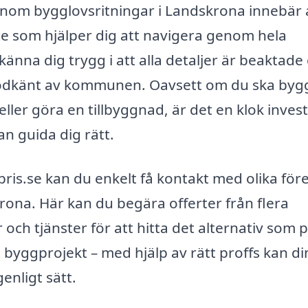
g inom bygglovsritningar i Landskrona innebär 
ice som hjälper dig att navigera genom hela
nna dig trygg i att alla detaljer är beaktade
i godkänt av kommunen. Oavsett om du ska byg
ller göra en tillbyggnad, är det en klok inves
n guida dig rätt.
ris.se kan du enkelt få kontakt med olika för
ona. Här kan du begära offerter från flera
 och tjänster för att hitta det alternativ som 
t byggprojekt – med hjälp av rätt proffs kan di
genligt sätt.