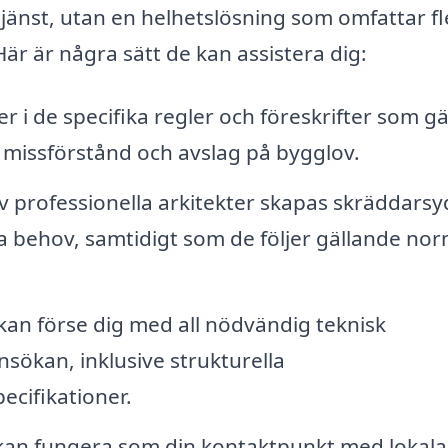
tjänst, utan en helhetslösning som omfattar fl
är är några sätt de kan assistera dig:
r i de specifika regler och föreskrifter som gäl
r missförstånd och avslag på bygglov.
v professionella arkitekter skapas skräddars
a behov, samtidigt som de följer gällande no
an förse dig med all nödvändig teknisk
sökan, inklusive strukturella
ecifikationer.
an fungera som din kontaktpunkt med lokala