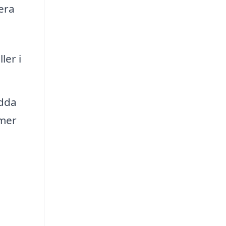
era
ler i
ydda
rmer