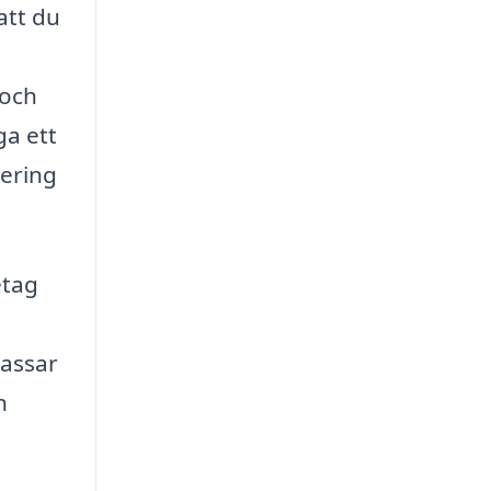
att du
 och
ga ett
tering
etag
passar
n