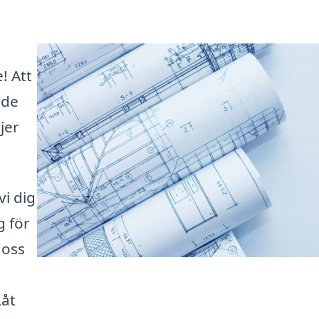
! Att
nde
jer
vi dig
g för
 oss
Låt