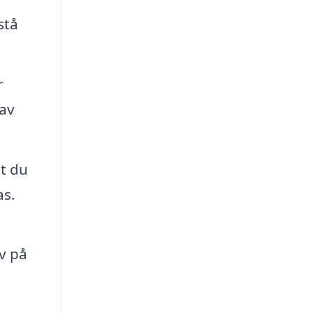
stå
r
 av
t du
as.
v på