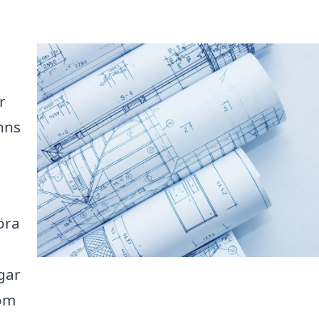
r
nns
öra
a
gar
nom