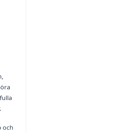
n,
göra
fulla
.
p och