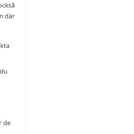
också
en där
ekta
 du
r de