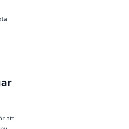
eta
gar
ör att
 ny