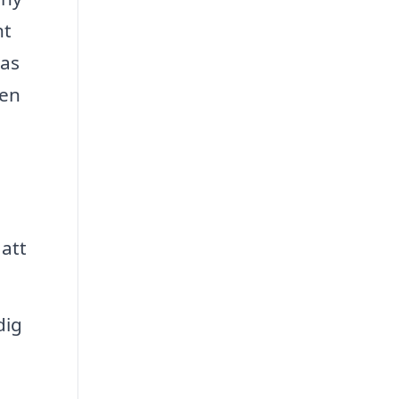
nt
ras
 en
 att
dig