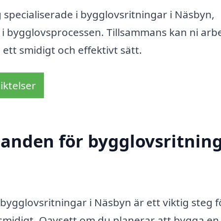
specialiserade i bygglovsritningar i Näsbyn,
s i bygglovsprocessen. Tillsammans kan ni arb
tt smidigt och effektivt sätt.
iktelser
udanden för bygglovsritnin
 bygglovsritningar i Näsbyn är ett viktig steg f
 smidigt. Oavsett om du planerar att bygga en