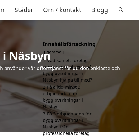
m
Städer
Om / kontakt
Blogg
Innehållsförteckning
 i Näsbyn
gömma
1
Vad kan ett företag
som är specialiserat på
h använder vår offerttjänst får du den enklaste och
bygglovsritningar i
Näsbyn hjälpa till med?
2
Få alltid minst 3
erbjudanden för
bygglovsritningar i
Näsbyn
3
Få 3 erbjudanden för
bygglovsritningar i
Näsbyn från
professionella företag