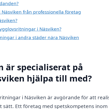
judanden?
 Näsviken från professionella företag
äsviken?
bygglovsritningar i Näsviken?
itningar i andra städer nära Näsviken
 är specialiserat på
viken hjälpa till med?
vsritningar i Näsviken är avgörande för att real
igt sätt. Ett företag med spetskompetens inom