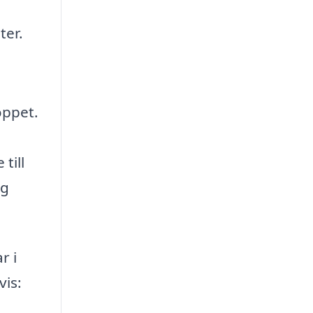
ter.
oppet.
till
ig
r i
vis: