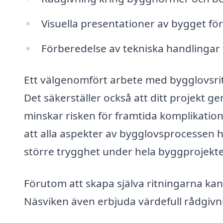
Visuella presentationer av bygget fö
Förberedelse av tekniska handlingar
Ett välgenomfört arbete med bygglovsrit
Det säkerställer också att ditt projekt ge
minskar risken för framtida komplikatione
att alla aspekter av bygglovsprocessen ha
större trygghet under hela byggprojektet
Förutom att skapa själva ritningarna ka
Näsviken även erbjuda värdefull rådgivn