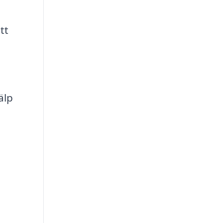
tt
älp