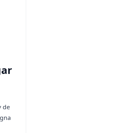
gar
v de
agna