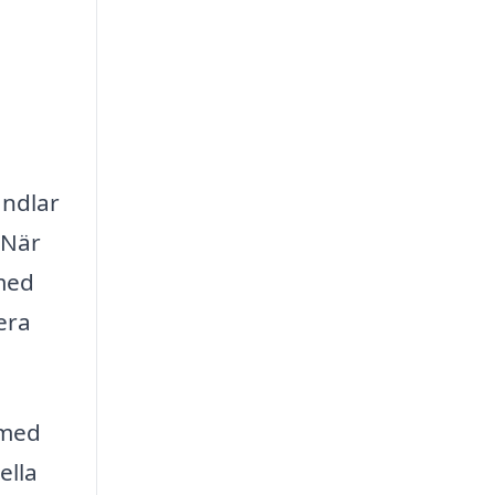
andlar
 När
 med
era
 med
ella