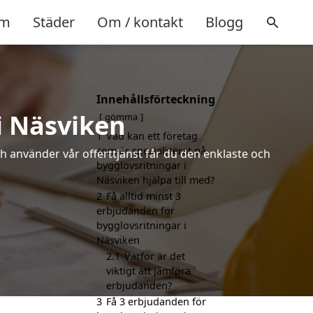
m
Städer
Om / kontakt
Blogg
Innehållsförteckning
i Näsviken
gömma
1
Vad kan ett företag
som är specialiserat på
h använder vår offerttjänst får du den enklaste och
bygglovsritningar i
.
Näsviken hjälpa till med?
2
Få alltid minst 3
erbjudanden för
bygglovsritningar i
Näsviken
2.1
Varför är det
viktigt att jämföra
erbjudanden?
3
Få 3 erbjudanden för