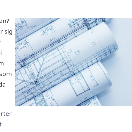
ken?
r sig
r
i
rm
g som
da
erter
t