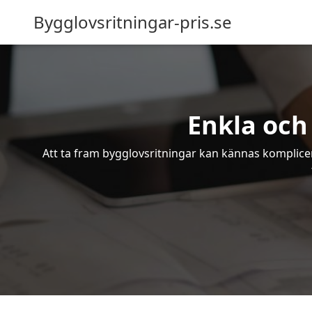
Bygglovsritningar-pris.se
Enkla och
Att ta fram bygglovsritningar kan kännas komplicer