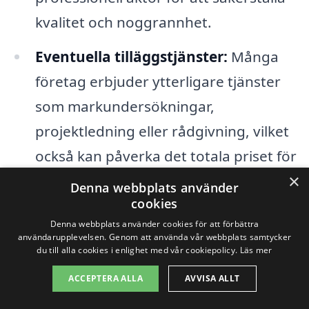
kvalitet och noggrannhet.
Eventuella tilläggstjänster:
Många
företag erbjuder ytterligare tjänster
som markundersökningar,
projektledning eller rådgivning, vilket
också kan påverka det totala priset för
×
bygglovsritningarna.
Denna webbplats använder
cookies
För att få en mer exakt bild av
Denna webbplats använder cookies för att förbättra
användarupplevelsen. Genom att använda vår webbplats samtycker
kostnaderna för bygglovsritningar i
du till alla cookies i enlighet med vår cookiepolicy.
Läs mer
Nävragöl, rekommenderar vi att du
ACCEPTERA ALLA
AVVISA ALLT
kontaktar olika leverantörer och begär