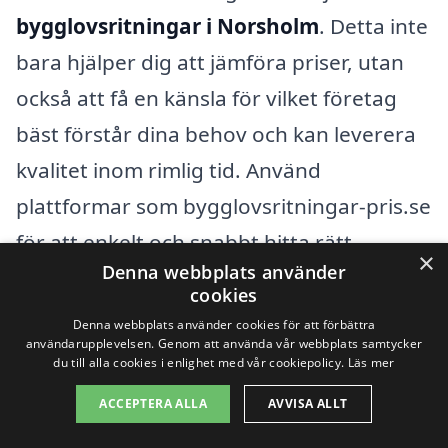
bygglovsritningar i Norsholm
. Detta inte
bara hjälper dig att jämföra priser, utan
också att få en känsla för vilket företag
bäst förstår dina behov och kan leverera
kvalitet inom rimlig tid. Använd
plattformar som bygglovsritningar-pris.se
för att enkelt och snabbt hitta rätt
×
Denna webbplats använder
leverantör i ditt område.
cookies
Denna webbplats använder cookies för att förbättra
Genom att noga överväga dessa faktorer
användarupplevelsen. Genom att använda vår webbplats samtycker
du till alla cookies i enlighet med vår cookiepolicy.
Läs mer
och inhämtande av offerter kan du
ACCEPTERA ALLA
AVVISA ALLT
säkerställa att du får professionella