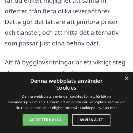
får du enkelt möjlighet att samla in
offerter från flera olika leverantörer.
Detta gör det lättare att jämföra priser
och tjänster, och att hitta det alternativ
som passar just dina behov bäst.
Att få bygglovsritningar är ett viktigt steg
i byggprocessen, och att vara
×
Denna webbplats använder
välinformerad om kostnader kan spara tid
cookies
och pengar. När du förstår vad som
Denna webbplats använder cookies för att förbättra
användarupplevelsen. Genom att använda vår webbplats samtycker
påverkar priset, kan du fatta mer
du till alla cookies i enlighet med vår cookiepolicy.
Läs mer
informerade beslut och välja den bästa
ACCEPTERA ALLA
AVVISA ALLT
väg för ditt projekt i Nyhammar.