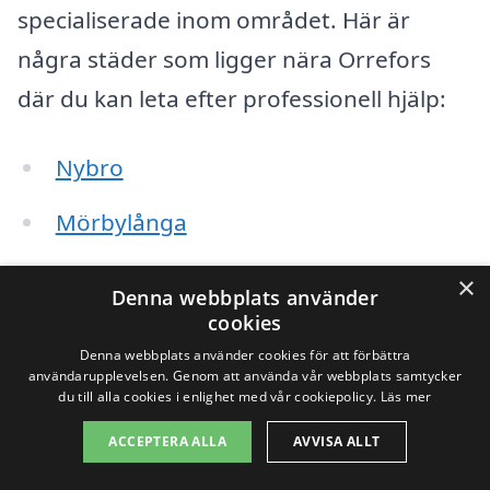
specialiserade inom området. Här är
några städer som ligger nära Orrefors
där du kan leta efter professionell hjälp:
Nybro
Mörbylånga
Kalmar
×
Denna webbplats använder
cookies
Oskarshamn
Denna webbplats använder cookies för att förbättra
användarupplevelsen. Genom att använda vår webbplats samtycker
Bergkvara
du till alla cookies i enlighet med vår cookiepolicy.
Läs mer
Högsby
ACCEPTERA ALLA
AVVISA ALLT