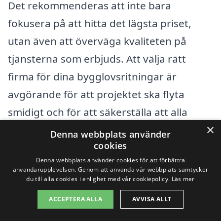
Det rekommenderas att inte bara
fokusera på att hitta det lägsta priset,
utan även att överväga kvaliteten på
tjänsterna som erbjuds. Att välja rätt
firma för dina bygglovsritningar är
avgörande för att projektet ska flyta
smidigt och för att säkerställa att alla
×
sådana detaljer tas om hand på ett
Denna webbplats använder
cookies
korrekt sätt.
Denna webbplats använder cookies för att förbättra
användarupplevelsen. Genom att använda vår webbplats samtycker
du till alla cookies i enlighet med vår cookiepolicy.
Läs mer
Få 3 erbjudanden, gratis och utan
förpliktelser
ACCEPTERA ALLA
AVVISA ALLT