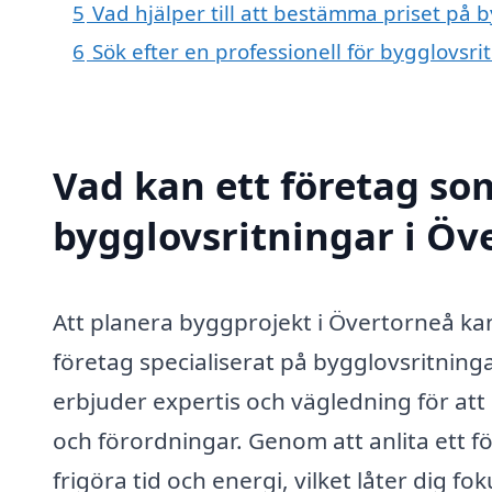
5
Vad hjälper till att bestämma priset på 
6
Sök efter en professionell för bygglovsr
Vad kan ett företag som
bygglovsritningar i Öve
Att planera byggprojekt i Övertorneå kan
företag specialiserat på bygglovsritning
erbjuder expertis och vägledning för att 
och förordningar. Genom att anlita ett 
frigöra tid och energi, vilket låter dig fo