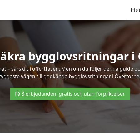
He
säkra bygglovsritningar i
at – särskilt i offertfasen. Men om du följer denna guide oc
ryggaste vägen till godkända bygglovsritningar i Övertorne
Få 3 erbjudanden, gratis och utan förpliktelser