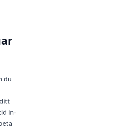
gar
m du
ditt
id in­
rbeta