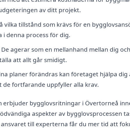
budgeteringen av ditt projekt.
å vilka tillstånd som krävs för en bygglovsan
 i denna process för dig.
De agerar som en mellanhand mellan dig oc
lla att allt går smidigt.
a planer förändras kan företaget hjälpa dig 
t de fortfarande uppfyller alla krav.
m erbjuder bygglovsritningar i Övertorneå in
a nödvändiga aspekter av bygglovsprocessen t
ansvaret till experterna får du mer tid att fo