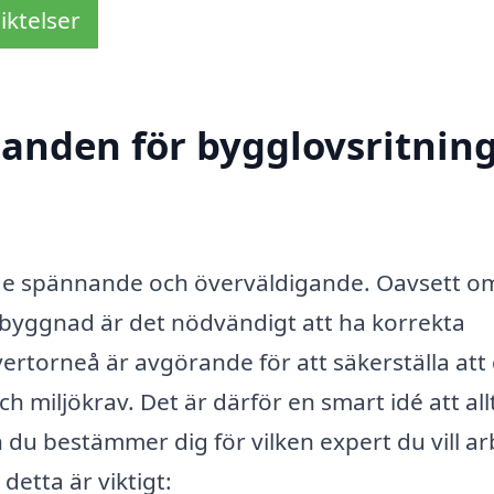
iktelser
udanden för bygglovsritnin
åde spännande och överväldigande. Oavsett o
illbyggnad är det nödvändigt att ha korrekta
ertorneå är avgörande för att säkerställa att 
h miljökrav. Det är därför en smart idé att allt
du bestämmer dig för vilken expert du vill a
detta är viktigt: