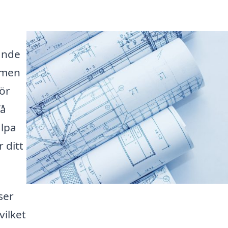
ande
 men
för
få
älpa
 ditt
ser
vilket