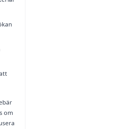
sökan
h
att
nebär
as om
kusera