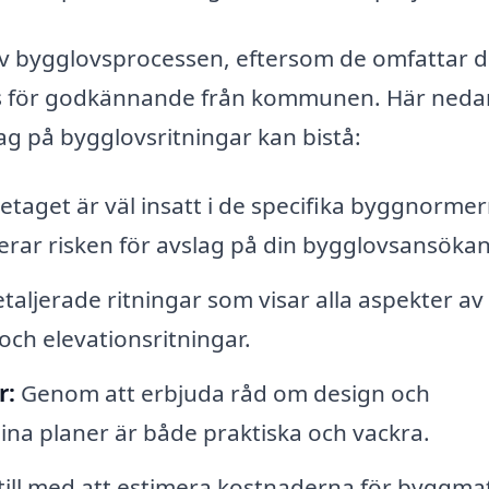
av bygglovsprocessen, eftersom de omfattar 
ävs för godkännande från kommunen. Här neda
ag på bygglovsritningar kan bistå:
etaget är väl insatt i de specifika byggnorme
merar risken för avslag på din bygglovsansökan
taljerade ritningar som visar alla aspekter av 
och elevationsritningar.
r:
Genom att erbjuda råd om design och
dina planer är både praktiska och vackra.
till med att estimera kostnaderna för byggmat