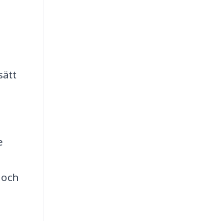
sätt
e
 och