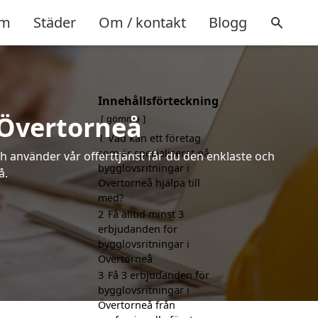
m
Städer
Om / kontakt
Blogg
Innehållsförteckning
 Övertorneå
gömma
1
Vad kan ett företag
som är specialiserat på
h använder vår offerttjänst får du den enklaste och
bygglovsritningar i
å.
Övertorneå hjälpa till
med?
2
Få alltid minst 3
erbjudanden för
bygglovsritningar i
Övertorneå
3
Få 3 erbjudanden för
bygglovsritningar i
Övertorneå från