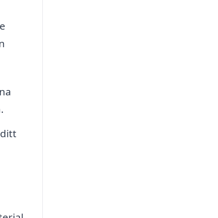
de
n
rna
.
ditt
erial