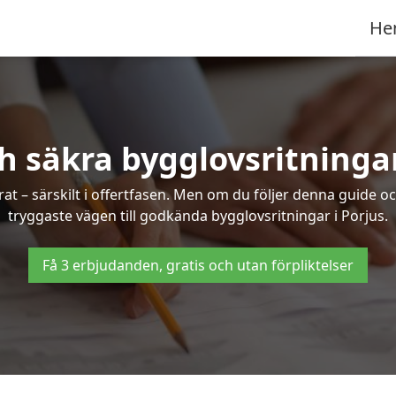
He
h säkra bygglovsritningar
at – särskilt i offertfasen. Men om du följer denna guide oc
tryggaste vägen till godkända bygglovsritningar i Porjus.
Få 3 erbjudanden, gratis och utan förpliktelser