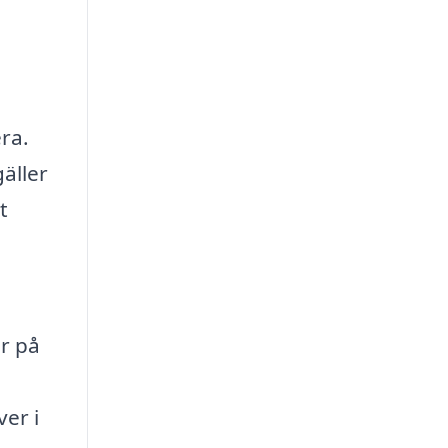
ra.
gäller
t
er på
ver i