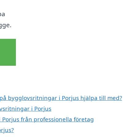
pa
gge.
på bygglovsritningar i Porjus hjälpa till med?
sritningar i Porjus
 Porjus från professionella företag
rjus?