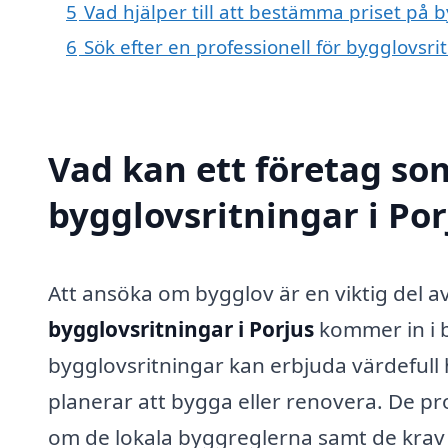
5
Vad hjälper till att bestämma priset på b
6
Sök efter en professionell för bygglovsri
Vad kan ett företag som
bygglovsritningar i Por
Att ansöka om bygglov är en viktig del a
bygglovsritningar i Porjus
kommer in i b
bygglovsritningar kan erbjuda värdefull
planerar att bygga eller renovera. De p
om de lokala byggreglerna samt de krav 