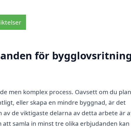
iktelser
udanden för bygglovsritnin
ande men komplex process. Oavsett om du pla
ntligt, eller skapa en mindre byggnad, är det
av de viktigaste delarna av detta arbete är at
 att samla in minst tre olika erbjudanden kan