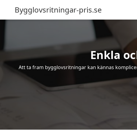
Bygglovsritningar-pris.se
Enkla oc
Att ta fram bygglovsritningar kan kännas komplicer