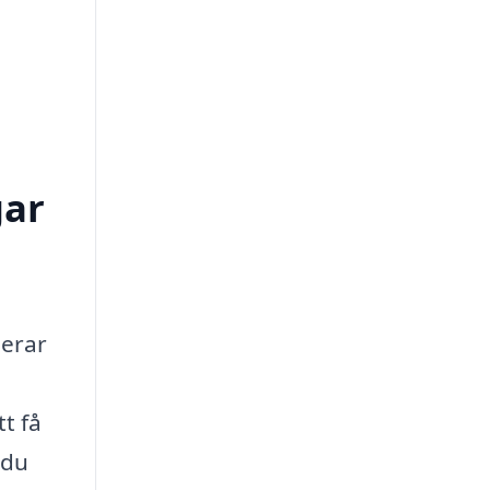
gar
nerar
t få
 du