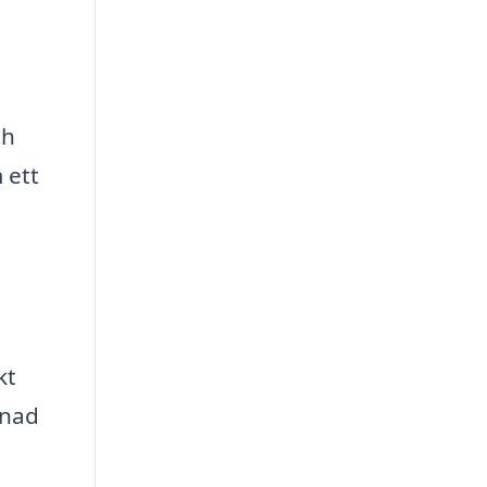
ch
 ett
kt
gnad