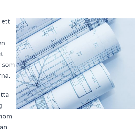
 ett
en
et
r som
rna.
itta
g
enom
kan