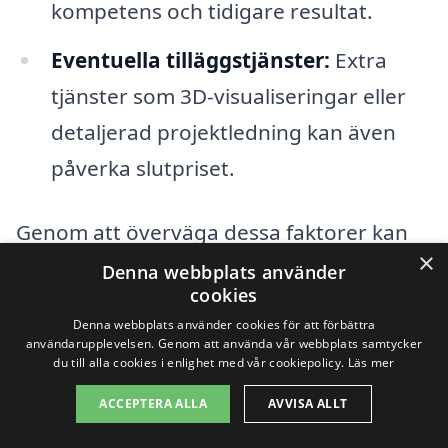
kompetens och tidigare resultat.
Eventuella tilläggstjänster:
Extra
tjänster som 3D-visualiseringar eller
detaljerad projektledning kan även
påverka slutpriset.
Genom att överväga dessa faktorer kan
×
du enklare förstå varför priserna på
Denna webbplats använder
cookies
bygglovsritningar i Selånger kan variera.
Denna webbplats använder cookies för att förbättra
Det rekommenderas att du samlar in flera
användarupplevelsen. Genom att använda vår webbplats samtycker
du till alla cookies i enlighet med vår cookiepolicy.
Läs mer
offerter från olika företag för att få en
ACCEPTERA ALLA
AVVISA ALLT
bättre översikt över kostnaderna och för