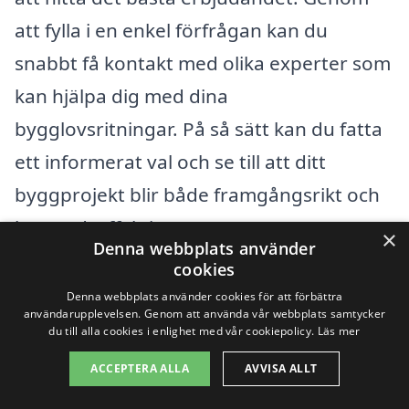
att fylla i en enkel förfrågan kan du
snabbt få kontakt med olika experter som
kan hjälpa dig med dina
bygglovsritningar. På så sätt kan du fatta
ett informerat val och se till att ditt
byggprojekt blir både framgångsrikt och
kostnadseffektivt.
×
Denna webbplats använder
cookies
Få 3 erbjudanden, gratis och utan
Denna webbplats använder cookies för att förbättra
användarupplevelsen. Genom att använda vår webbplats samtycker
förpliktelser
du till alla cookies i enlighet med vår cookiepolicy.
Läs mer
ACCEPTERA ALLA
AVVISA ALLT