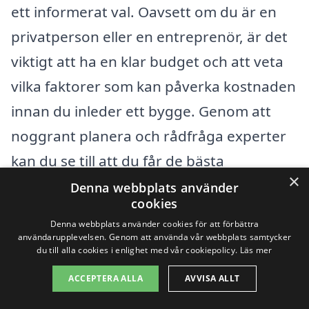
ett informerat val. Oavsett om du är en
privatperson eller en entreprenör, är det
viktigt att ha en klar budget och att veta
vilka faktorer som kan påverka kostnaden
innan du inleder ett bygge. Genom att
noggrant planera och rådfråga experter
kan du se till att du får de bästa
×
bygglovsritningarna till ett rimligt pris.
Denna webbplats använder
cookies
Denna webbplats använder cookies för att förbättra
Få 3 erbjudanden, gratis och utan
användarupplevelsen. Genom att använda vår webbplats samtycker
du till alla cookies i enlighet med vår cookiepolicy.
Läs mer
förpliktelser
ACCEPTERA ALLA
AVVISA ALLT