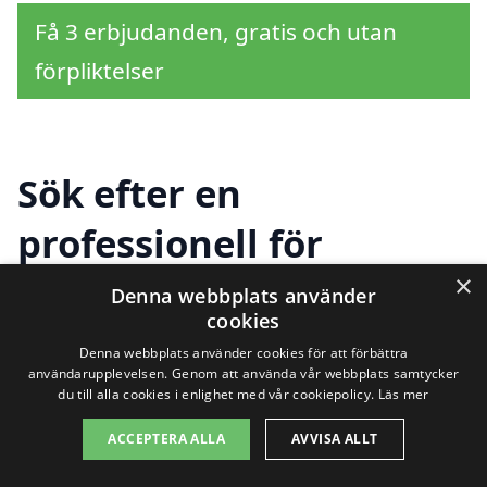
Få 3 erbjudanden, gratis och utan
förpliktelser
Sök efter en
professionell för
bygglovsritningar i
×
Denna webbplats använder
cookies
andra städer nära
Denna webbplats använder cookies för att förbättra
användarupplevelsen. Genom att använda vår webbplats samtycker
Tuolluvaara
du till alla cookies i enlighet med vår cookiepolicy.
Läs mer
ACCEPTERA ALLA
AVVISA ALLT
Att få bygglovsritningar i Tuolluvaara är