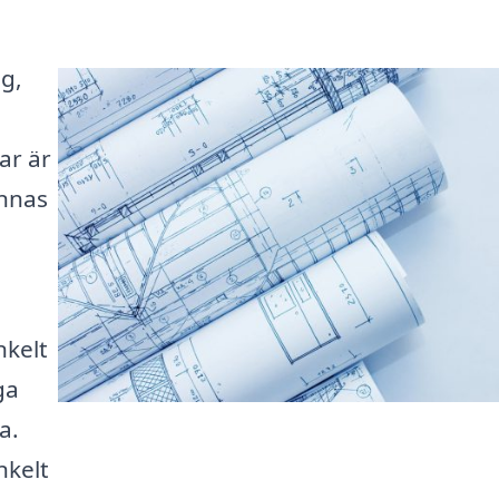
g,
ar är
ännas
nkelt
ga
a.
nkelt