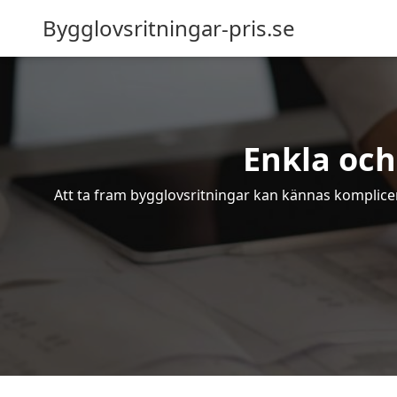
Bygglovsritningar-pris.se
Enkla och
Att ta fram bygglovsritningar kan kännas komplicer