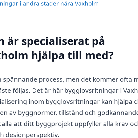
itningar i andra städer nära Vaxholm
 är specialiserat på
xholm hjälpa till med?
 en spännande process, men det kommer ofta 
te följas. Det är här bygglovsritningar i Vax
ialisering inom bygglovsritningar kan hjälpa d
en av byggnormer, tillstånd och godkännand
lla att ditt byggprojekt uppfyller alla krav o
h designperspektiv.