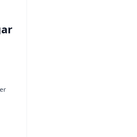
gar
er