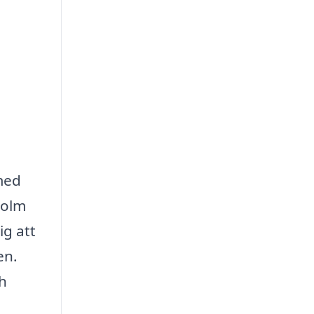
med
holm
ig att
en.
ch