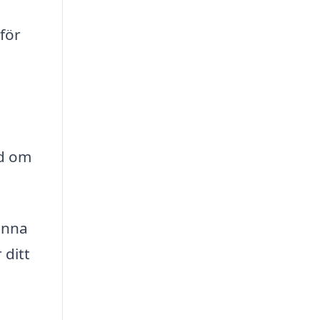
för
åd om
änna
 ditt