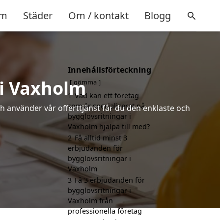
m
Städer
Om / kontakt
Blogg
Innehållsförteckning
 i Vaxholm
gömma
1
Vad kan ett företag
som är specialiserat på
h använder vår offerttjänst får du den enklaste och
bygglovsritningar i
Vaxholm hjälpa till med?
2
Få alltid minst 3
erbjudanden för
bygglovsritningar i
Vaxholm
3
Få 3 erbjudanden för
bygglovsritningar i
Vaxholm från
professionella företag