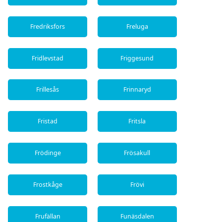
Fredriksfors
Freluga
Fridlevstad
Friggesund
Frillesås
Frinnaryd
Fristad
Fritsla
Frödinge
Frösakull
Frostkåge
Frövi
Frufällan
Funäsdalen