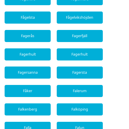
Fågelsta
Fågelvikshöjden
Fagerås
Fagerfjäll
Fagerhult
Fagerhult
Fagersanna
Fagersta
Fåker
Falerum
Falkenberg
Falköping
Falla
Falun