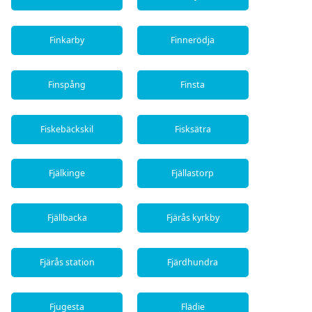
Finkarby
Finnerödja
Finspång
Finsta
Fiskebäckskil
Fisksätra
Fjälkinge
Fjällastorp
Fjällbacka
Fjärås kyrkby
Fjärås station
Fjärdhundra
Fjugesta
Flädie