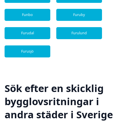
Funbo
Furuby
Furudal
Furulund
Furusjö
Sök efter en skicklig
bygglovsritningar i
andra städer i Sverige