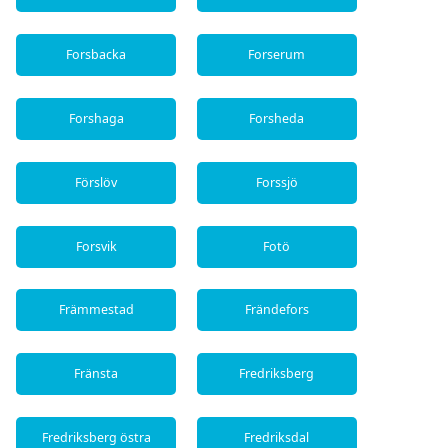
Forsbacka
Forserum
Forshaga
Forsheda
Förslöv
Forssjö
Forsvik
Fotö
Främmestad
Frändefors
Fränsta
Fredriksberg
Fredriksberg östra
Fredriksdal