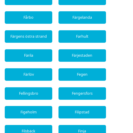
Fårbo
Färgelanda
Färgens östra strand
Farhult
Färila
Färjestaden
Färlöv
Fegen
Fellingsbro
Fengersfors
Figeholm
Filipstad
Filsbäck
Finja