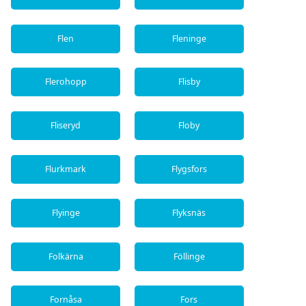
Flen
Fleninge
Flerohopp
Flisby
Fliseryd
Floby
Flurkmark
Flygsfors
Flyinge
Flyksnäs
Folkärna
Föllinge
Fornåsa
Fors