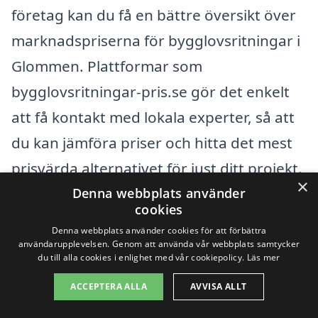
företag kan du få en bättre översikt över
marknadspriserna för bygglovsritningar i
Glommen. Plattformar som
bygglovsritningar-pris.se gör det enkelt
att få kontakt med lokala experter, så att
du kan jämföra priser och hitta det mest
prisvärda alternativet för just ditt projekt.
×
Denna webbplats använder
cookies
Det är alltid en bra idé att be om
Denna webbplats använder cookies för att förbättra
referenser och granska tidigare arbeten
användarupplevelsen. Genom att använda vår webbplats samtycker
du till alla cookies i enlighet med vår cookiepolicy.
Läs mer
när du väljer en leverantör för
bygglovsritningar. Genom att göra din
ACCEPTERA ALLA
AVVISA ALLT
forskning kan du säkerställa att du får en