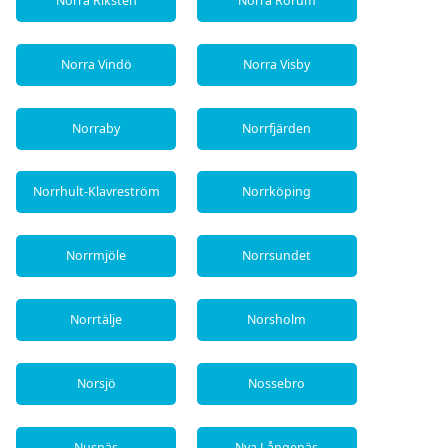
Norra Riksten
Norra Rörum
Norra Vindö
Norra Visby
Norraby
Norrfjärden
Norrhult-Klavreström
Norrköping
Norrmjöle
Norrsundet
Norrtälje
Norsholm
Norsjö
Nossebro
Nusnäs
Nya Långenäs