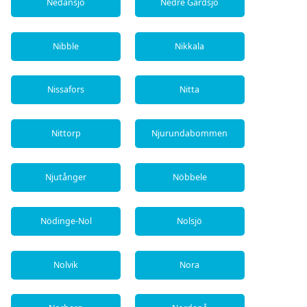
Nedansjö
Nedre Gärdsjö
Nibble
Nikkala
Nissafors
Nitta
Nittorp
Njurundabommen
Njutånger
Nöbbele
Nödinge-Nol
Nolsjö
Nolvik
Nora