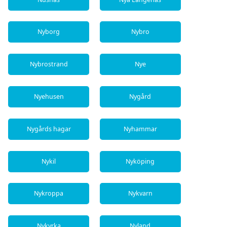
Nyborg
Nybro
Nybrostrand
Nye
Nyehusen
Nygård
Nygårds hagar
Nyhammar
Nykil
Nyköping
Nykroppa
Nykvarn
Nykyrka
Nyland