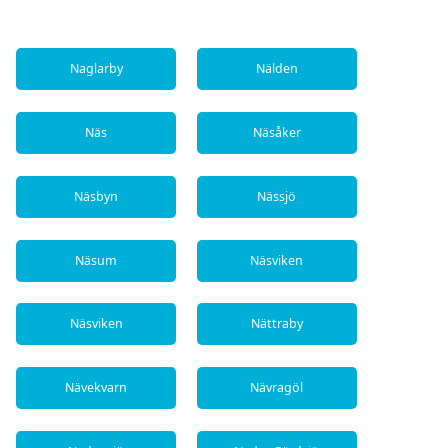
Naglarby
Nälden
Näs
Näsåker
Näsbyn
Nässjö
Näsum
Näsviken
Näsviken
Nättraby
Nävekvarn
Nävragöl