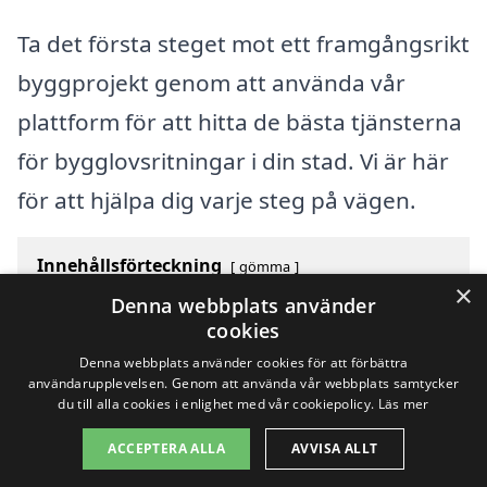
Ta det första steget mot ett framgångsrikt
byggprojekt genom att använda vår
plattform för att hitta de bästa tjänsterna
för bygglovsritningar i din stad. Vi är här
för att hjälpa dig varje steg på vägen.
Innehållsförteckning
gömma
×
1
Översikt över svenska städer som börjar med N
Denna webbplats använder
2
Sök efter en skicklig bygglovsritningar i andra städer
cookies
i Sverige
Denna webbplats använder cookies för att förbättra
användarupplevelsen. Genom att använda vår webbplats samtycker
du till alla cookies i enlighet med vår cookiepolicy.
Läs mer
Copyright 2026 - Pilanto Aps
ACCEPTERA ALLA
AVVISA ALLT
Hem
Om / kontakt
Blogg
Webbplatskarta
Villkor