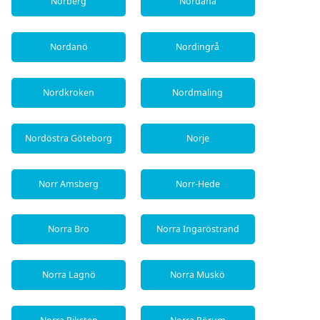
Norberg
Nordanå
Nordanö
Nordingrå
Nordkroken
Nordmaling
Nordöstra Göteborg
Norje
Norr Amsberg
Norr-Hede
Norra Bro
Norra Ingaröstrand
Norra Lagnö
Norra Muskö