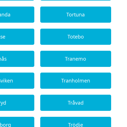
landa
Tortuna
sse
Totebo
nås
Tranemo
sviken
Tranholmen
ryd
Tråvad
eborg
Trödje