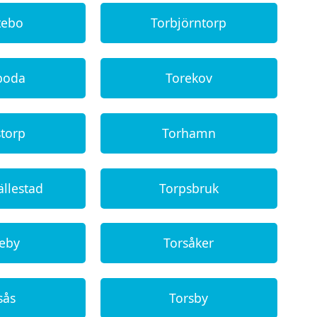
tebo
Torbjörntorp
boda
Torekov
storp
Torhamn
ällestad
Torpsbruk
reby
Torsåker
sås
Torsby