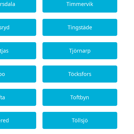
rsdala
Timmervik
sryd
Tingstäde
tjas
Tjörnarp
bo
Töcksfors
ta
Toftbyn
ered
Töllsjö