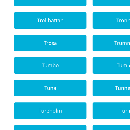
Trollhättan
Trön
Trosa
Trum
Tumbo
Tuml
Tuna
Tunne
Tureholm
Tur