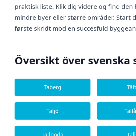
praktisk liste. Klik dig videre og find de
mindre byer eller større områder. Start 
første skridt mod en succesfuld byggea
Översikt över svenska 
Taberg
Täf
Täljö
Tall
Tallboda
Tall