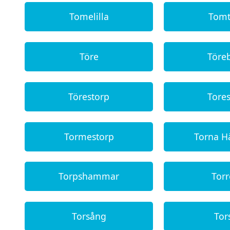
Tomelilla
Tom
Töre
Töre
Törestorp
Tore
Tormestorp
Torna H
Torpshammar
Tor
Torsång
Tor