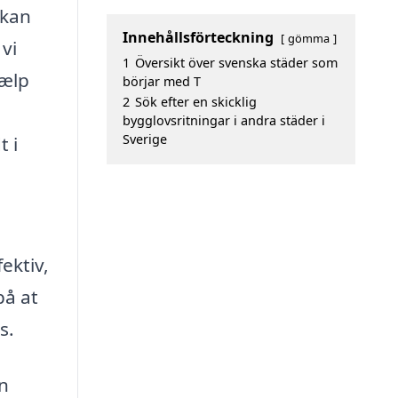
 kan
Innehållsförteckning
gömma
 vi
1
Översikt över svenska städer som
jælp
börjar med T
2
Sök efter en skicklig
bygglovsritningar i andra städer i
Sverige
 i
ektiv,
på at
s.
en