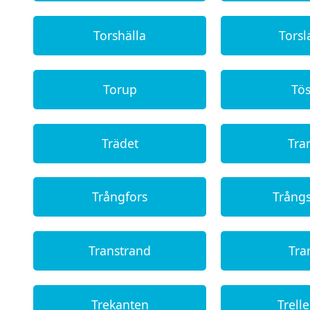
Torshälla
Tors
Torup
Tö
Trädet
Tra
Trångfors
Trång
Transtrand
Tra
Trekanten
Trell