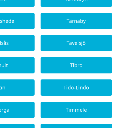
shede
Tärnaby
lsås
Tavelsjö
hult
Tibro
dan
Tidö-Lindö
erga
Timmele