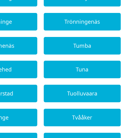
ninge
Trönningenäs
menäs
Tumba
ehed
Tuna
rstad
Tuolluvaara
inge
Tvååker