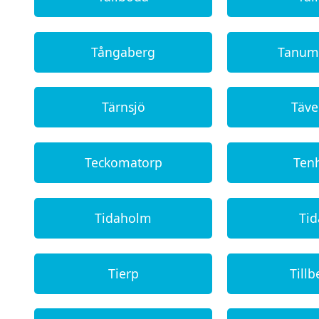
Tångaberg
Tanum
Tärnsjö
Täve
Teckomatorp
Ten
Tidaholm
Ti
Tierp
Tillb