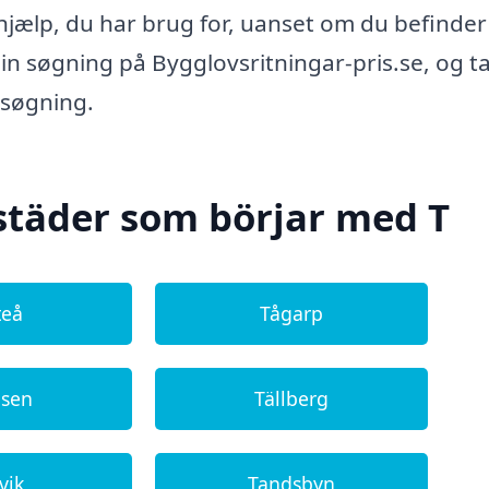
n hjælp, du har brug for, uanset om du befinder 
din søgning på Bygglovsritningar-pris.se, og t
nsøgning.
städer som börjar med T
teå
Tågarp
åsen
Tällberg
vik
Tandsbyn