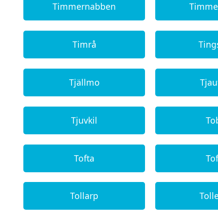
Timmernabben
Timme
Timrå
Ting
Tjällmo
Tjau
Tjuvkil
To
Tofta
Tof
Tollarp
Toll