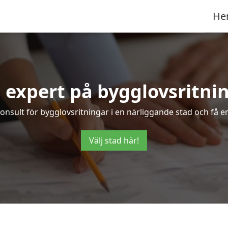
He
 expert på bygglovsritni
konsult för bygglovsritningar i en närliggande stad och få 
Välj stad här!